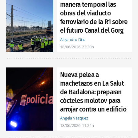
manera temporal las
obras del viaducto
ferroviario de la R1 sobre
el futuro Canal del Gorg
Alejandro Díaz
18/06/2026
23:30h
Nueva pelea a
machetazos en La Salut
de Badalona: preparan
cócteles molotov para
arrojar contra un edificio
Ángela Vázquez
18/06/2026
11:24h