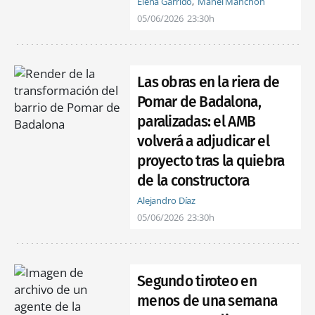
Elena Garrido
Manel Manchón
05/06/2026
23:30h
Las obras en la riera de
Pomar de Badalona,
paralizadas: el AMB
volverá a adjudicar el
proyecto tras la quiebra
de la constructora
Alejandro Díaz
05/06/2026
23:30h
Segundo tiroteo en
menos de una semana