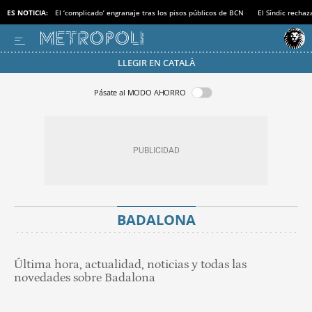
ES NOTICIA:
El ‘complicado’ engranaje tras los pisos públicos de BCN
El Síndic recha
LLEGIR EN CATALÀ
Pásate al MODO AHORRO
BADALONA
Última hora, actualidad, noticias y todas las
novedades sobre Badalona