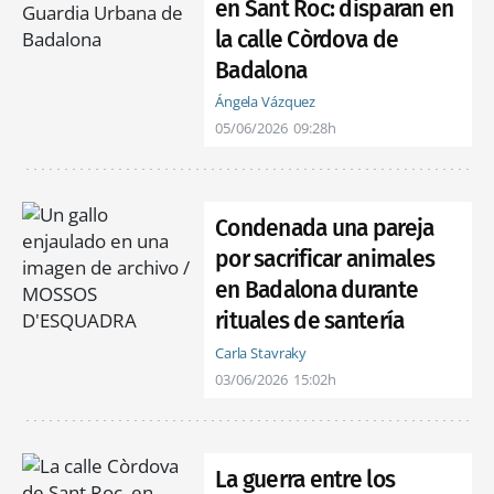
en Sant Roc: disparan en
la calle Còrdova de
Badalona
Ángela Vázquez
05/06/2026
09:28h
Condenada una pareja
por sacrificar animales
en Badalona durante
rituales de santería
Carla Stavraky
03/06/2026
15:02h
La guerra entre los