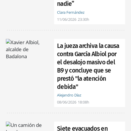
nadie”
Clara Fernández
11/06/2026
23:30h
La jueza archiva la causa
contra García Albiol por
el desalojo masivo del
B9 y concluye que se
prestó "la atención
debida"
Alejandro Díaz
08/06/2026
18:08h
Siete evacuados en