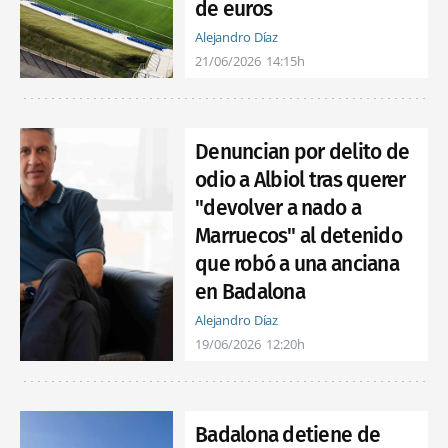
de euros
Alejandro Díaz
21/06/2026
14:15h
Denuncian por delito de
odio a Albiol tras querer
"devolver a nado a
Marruecos" al detenido
que robó a una anciana
en Badalona
Alejandro Díaz
19/06/2026
12:20h
Badalona detiene de