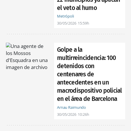
el veto al humo
Metrópoli
30/05/2026
15:59h
Golpe a la
multirreincidencia: 100
detenidos con
centenares de
antecedentes en un
macrodispositivo policial
en el área de Barcelona
Arnau Raimundo
30/05/2026
10:26h