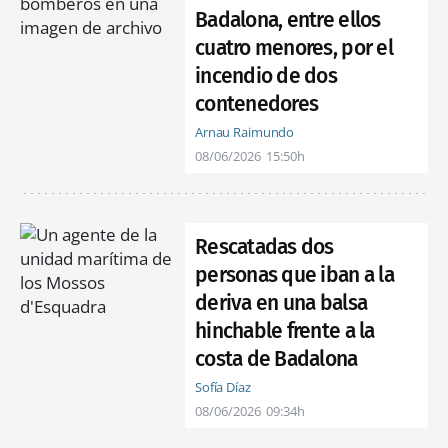
Badalona, entre ellos
cuatro menores, por el
incendio de dos
contenedores
Arnau Raimundo
08/06/2026
15:50h
Rescatadas dos
personas que iban a la
deriva en una balsa
hinchable frente a la
costa de Badalona
Sofía Díaz
08/06/2026
09:34h