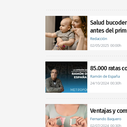
Salud bucodent
antes del prim
Redacción
02/05/2025
00:00h
85.000 ratas c
Ramón de España
24/10/2024
00:30h
Ventajas y co
Fernando Baquero
02/07/2024
00:30h