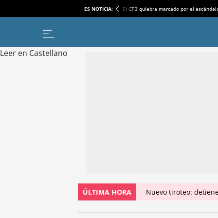
ES NOTICIA:
El CTB quiebra marcado por el escándal
Leer en Castellano
ÚLTIMA HORA
Nuevo tiroteo: detien