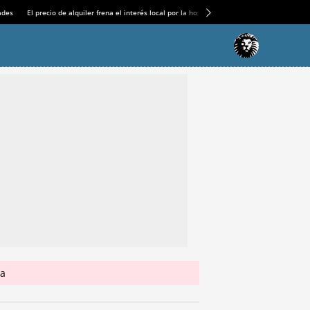
ades
El precio de alquiler frena el interés local por la hostelería
El ‘complicado’ engran
la