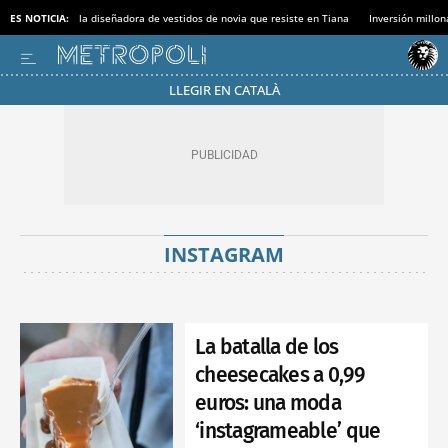
ES NOTICIA:
la diseñadora de vestidos de novia que resiste en Tiana
Inversión millon
LLEGIR EN CATALÀ
INSTAGRAM
La batalla de los
cheesecakes a 0,99
euros: una moda
‘instagrameable’ que