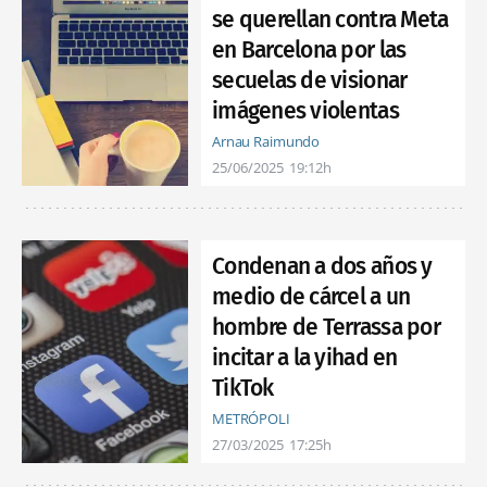
se querellan contra Meta
en Barcelona por las
secuelas de visionar
imágenes violentas
Arnau Raimundo
25/06/2025
19:12h
Condenan a dos años y
medio de cárcel a un
hombre de Terrassa por
incitar a la yihad en
TikTok
METRÓPOLI
27/03/2025
17:25h