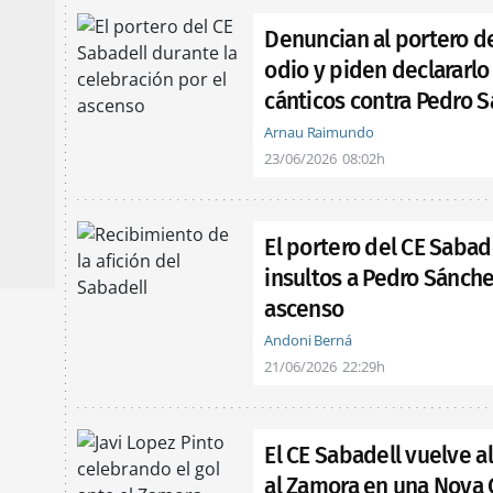
Denuncian al portero de
odio y piden declararlo 
cánticos contra Pedro 
Arnau Raimundo
23/06/2026
08:02h
El portero del CE Sabadel
insultos a Pedro Sánche
ascenso
Andoni Berná
21/06/2026
22:29h
El CE Sabadell vuelve al
al Zamora en una Nova C