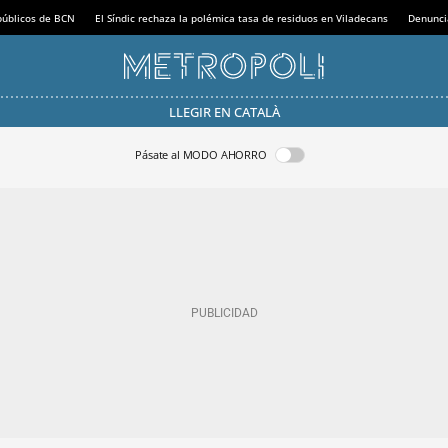
 públicos de BCN
El Síndic rechaza la polémica tasa de residuos en Viladecans
Denunci
LLEGIR EN CATALÀ
Pásate al MODO AHORRO