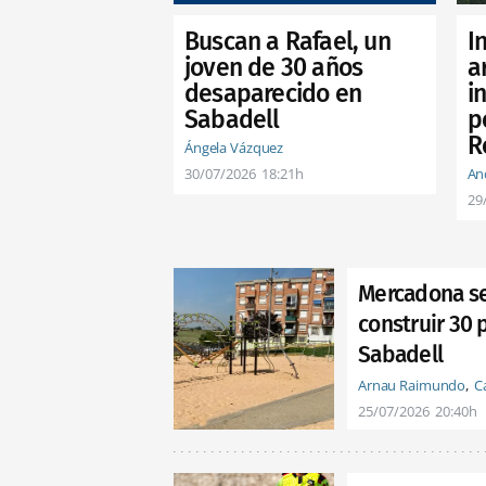
Buscan a Rafael, un
I
joven de 30 años
a
desaparecido en
i
Sabadell
p
R
Ángela Vázquez
30/07/2026
18:21h
An
29
Mercadona se 
construir 30 
Sabadell
Arnau Raimundo
C
25/07/2026
20:40h