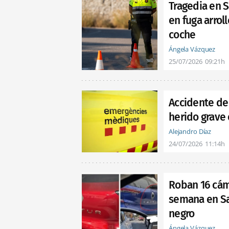
Tragedia en S
en fuga arrol
coche
Ángela Vázquez
25/07/2026
09:21h
Accidente de 
herido grave
Alejandro Díaz
24/07/2026
11:14h
Roban 16 cám
semana en Sa
negro
Ángela Vázquez