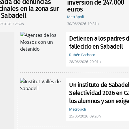
eada de denuncias
inversión de 247.000
cinales en la zona sur
euros
 Sabadell
Metrópoli
30/06/2026
19:31h
7/2026
12:59h
Detienen a los padres 
fallecido en Sabadell
Rubén Pacheco
28/06/2026
20:01h
Un instituto de Sabadel
Selectividad 2026 en C
los alumnos y son exig
Metrópoli
25/06/2026
09:20h