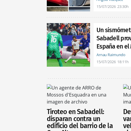
15/07/2026
23:30h
Un sismómetr
Sabadell prov
España en el
Arnau Raimundo
15/07/2026
18:11h
Tiroteo en Sabadell:
De
disparan contra un
va
edificio del barrio de la
ve