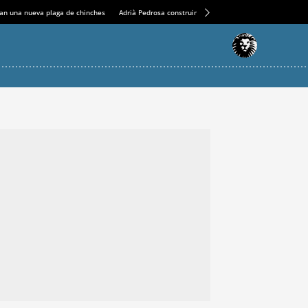
an una nueva plaga de chinches
Adrià Pedrosa construirá la nueva residencia en el Casin