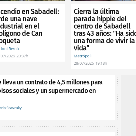
Cierra la última
ncendio en Sabadell:
parada hippie del
rde una nave
centro de Sabadell
ndustrial en el
tras 43 años: "Ha sid
olígono de Can
una forma de vivir la
oqueta
vida"
doni Berná
Metrópoli
/07/2026
20:37h
28/07/2026
19:18h
lleva un contrato de 4,5 millones para
pisos sociales y un supermercado en
arla Stavraky