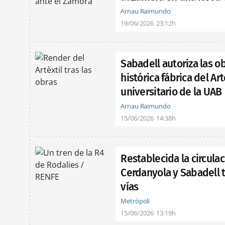
Arnau Raimundo
19/06/2026
23:12h
Sabadell autoriza las o
histórica fábrica del Ar
universitario de la UAB
Arnau Raimundo
15/06/2026
14:38h
Restablecida la circula
Cerdanyola y Sabadell t
vías
Metrópoli
15/06/2026
13:19h