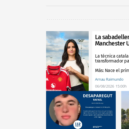
La sabadellen
Manchester 
La técnica catala
transformador pa
Más:
Nace el pri
Arnau Raimundo
06/08/2026
15:00h