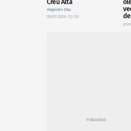
Creu Alta
ol
ve
Alejandro Díaz
de
09/07/2026
12:12h
07/0