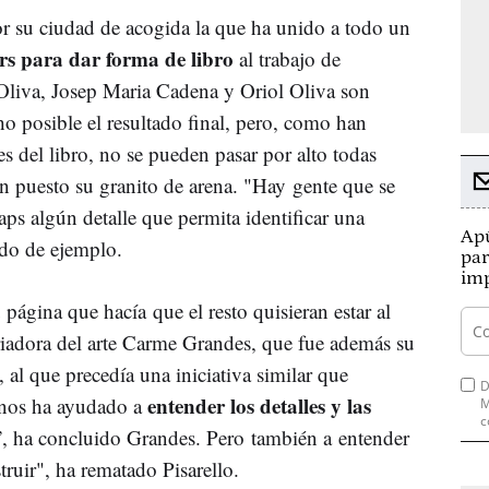
r su ciudad de acogida la que ha unido a todo un
rs para dar forma de libro
al trabajo de
 Oliva, Josep Maria Cadena y Oriol Oliva son
o posible el resultado final, pero, como han
s del libro, no se pueden pasar por alto todas
 puesto su granito de arena. "Hay gente que se
s algún detalle que permita identificar una
Apú
do de ejemplo.
par
imp
 página que hacía que el resto quisieran estar al
riadora del arte Carme Grandes, que fue además su
, al que precedía una iniciativa similar que
D
entender los detalles y las
 "nos ha ayudado a
M
c
”, ha concluido Grandes. Pero también a entender
ruir", ha rematado Pisarello.