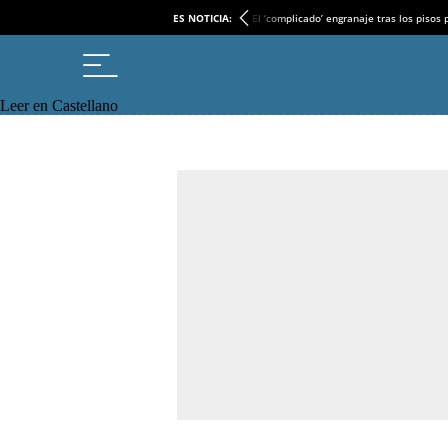
ES NOTICIA:
El ‘complicado’ engranaje tras los pisos
Leer en Castellano