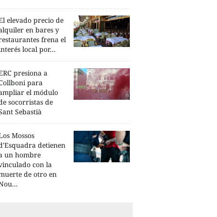
El elevado precio de
alquiler en bares y
restaurantes frena el
interés local por...
ERC presiona a
Collboni para
ampliar el módulo
de socorristas de
Sant Sebastià
Los Mossos
d'Esquadra detienen
a un hombre
vinculado con la
muerte de otro en
Nou...