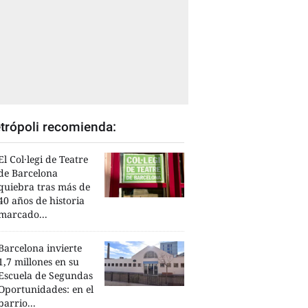
trópoli recomienda:
El Col·legi de Teatre
de Barcelona
quiebra tras más de
40 años de historia
marcado...
Barcelona invierte
1,7 millones en su
Escuela de Segundas
Oportunidades: en el
barrio...