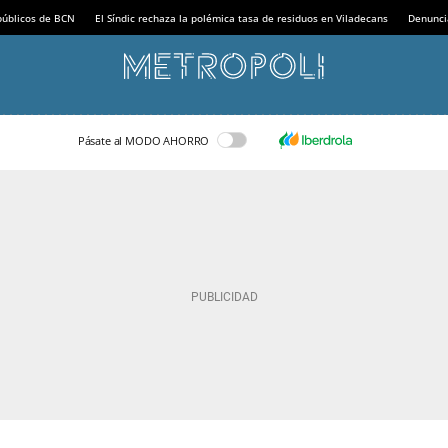
 públicos de BCN
El Síndic rechaza la polémica tasa de residuos en Viladecans
Denunci
Pásate al MODO AHORRO