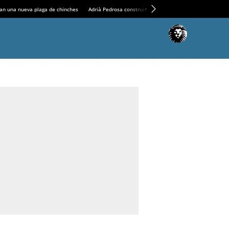
an una nueva plaga de chinches
Adrià Pedrosa construirá la nueva residencia en el Casin