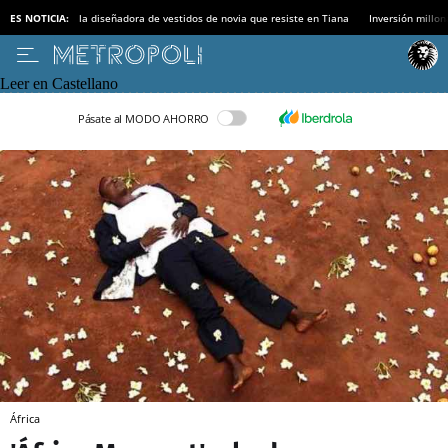
ES NOTICIA:
la diseñadora de vestidos de novia que resiste en Tiana
Inversión millon
Leer en Castellano
Pásate al MODO AHORRO
África