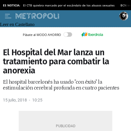
ES NOTICIA:
El CTB quiebra marcado por el escándalo de los abusos sexuales
BCN inv
Leer en Castellano
Pásate al MODO AHORRO
El Hospital del Mar lanza un
tratamiento para combatir la
anorexia
El hospital barcelonés ha usado "con éxito" la
estimulación cerebral profunda en cuatro pacientes
15 julio, 2018
10:25