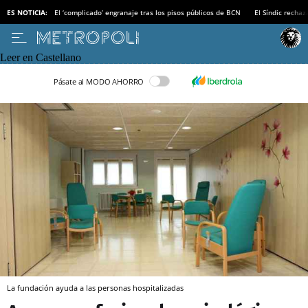
ES NOTICIA:
El ‘complicado’ engranaje tras los pisos públicos de BCN
El Síndic recha
Leer en Castellano
Pásate al MODO AHORRO
La fundación ayuda a las personas hospitalizadas