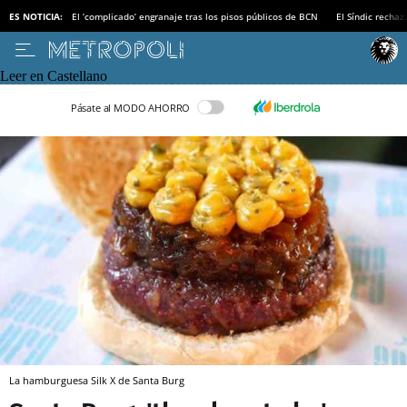
ES NOTICIA:
El ‘complicado’ engranaje tras los pisos públicos de BCN
El Síndic recha
Leer en Castellano
Pásate al MODO AHORRO
La hamburguesa Silk X de Santa Burg