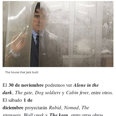
The house that Jack built
30 de noviembre
Alone in the
El
podremos ver
dark
,
The gate
,
Dog soldiers
y
Cabin fever
, entre otros.
1 de
El sábado
diciembre
proyectarán
Rabid
,
Nomad
,
The
The keep
strangers
,
Wolf creek
y
,
entre otras obras