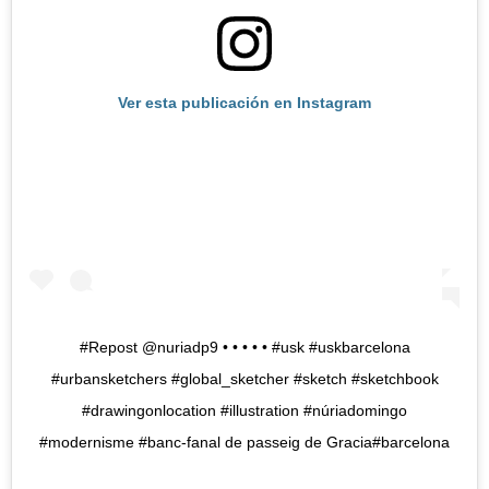
Ver esta publicación en Instagram
#Repost @nuriadp9 • • • • • #usk #uskbarcelona
#urbansketchers #global_sketcher #sketch #sketchbook
#drawingonlocation #illustration #núriadomingo
#modernisme #banc-fanal de passeig de Gracia#barcelona