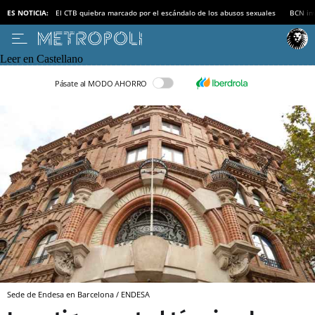
ES NOTICIA:
El CTB quiebra marcado por el escándalo de los abusos sexuales
BCN inv
Leer en Castellano
Pásate al MODO AHORRO
Sede de Endesa en Barcelona / ENDESA