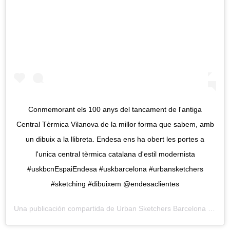
Conmemorant els 100 anys del tancament de l'antiga
Central Tèrmica Vilanova de la millor forma que sabem, amb
un dibuix a la llibreta. Endesa ens ha obert les portes a
l'unica central tèrmica catalana d'estil modernista
#uskbcnEspaiEndesa #uskbarcelona #urbansketchers
#sketching #dibuixem @endesaclientes
Una publicación compartida de
Urban Sketchers Barcelona
(@urbansketchersbarcelona) el