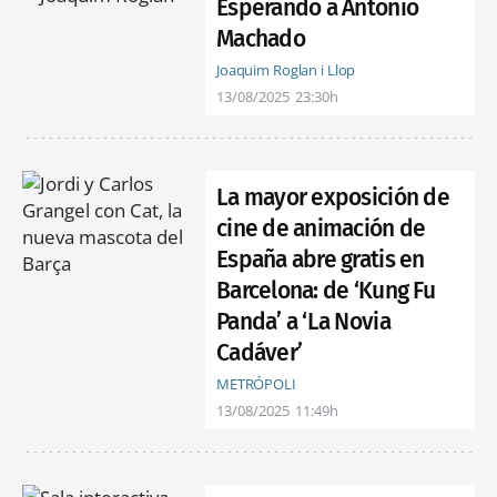
Esperando a Antonio
Machado
Joaquim Roglan i Llop
13/08/2025
23:30h
La mayor exposición de
cine de animación de
España abre gratis en
Barcelona: de ‘Kung Fu
Panda’ a ‘La Novia
Cadáver’
METRÓPOLI
13/08/2025
11:49h