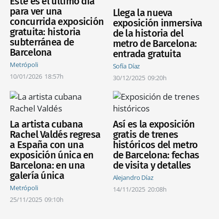
Este es el último día
para ver una
Llega la nueva
concurrida exposición
exposición inmersiva
gratuita: historia
de la historia del
subterránea de
metro de Barcelona:
Barcelona
entrada gratuita
Metrópoli
Sofía Díaz
10/01/2026
18:57h
30/12/2025
09:20h
La artista cubana
Así es la exposición
Rachel Valdés regresa
gratis de trenes
a España con una
históricos del metro
exposición única en
de Barcelona: fechas
Barcelona: en una
de visita y detalles
galería única
Alejandro Díaz
Metrópoli
14/11/2025
20:08h
25/11/2025
09:10h