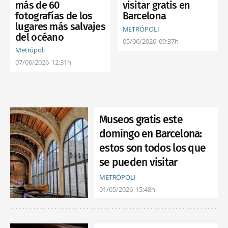
más de 60
visitar gratis en
fotografías de los
Barcelona
lugares más salvajes
METRÓPOLI
del océano
05/06/2026
09:37h
Metrópoli
07/06/2026
12:31h
Museos gratis este
domingo en Barcelona:
estos son todos los que
se pueden visitar
METRÓPOLI
01/05/2026
15:48h