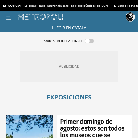
ES NOTICIA:
El ‘complicado’ engranaje tras los pisos públicos de BCN
El Síndic recha
LLEGIR EN CATALÀ
Pásate al MODO AHORRO
EXPOSICIONES
Primer domingo de
agosto: estos son todos
los museos que se