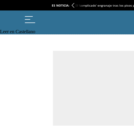
ES NOTICIA:
El ‘complicado’ engranaje tras los pisos
Leer en Castellano