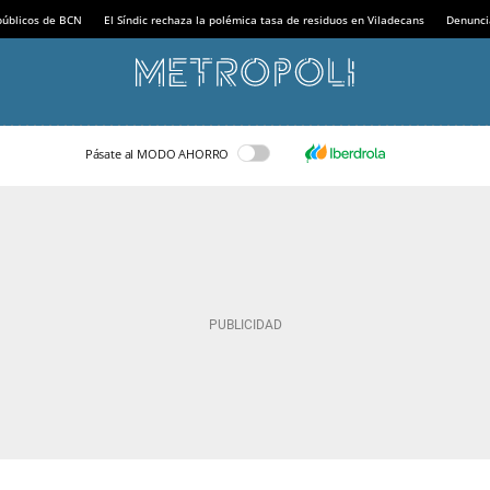
 públicos de BCN
El Síndic rechaza la polémica tasa de residuos en Viladecans
Denunci
Pásate al MODO AHORRO