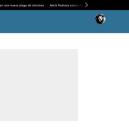
an una nueva plaga de chinches
Adrià Pedrosa construirá la nueva residencia en el Casin