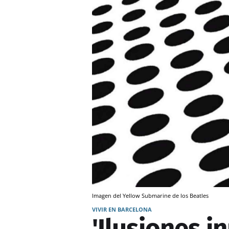
Imagen del Yellow Submarine de los Beatles
VIVIR EN BARCELONA
'Ilusiones i