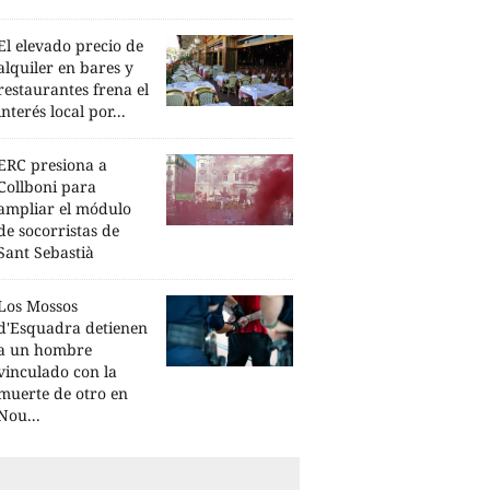
El elevado precio de
alquiler en bares y
restaurantes frena el
interés local por...
ERC presiona a
Collboni para
ampliar el módulo
de socorristas de
Sant Sebastià
Los Mossos
d'Esquadra detienen
a un hombre
vinculado con la
muerte de otro en
Nou...