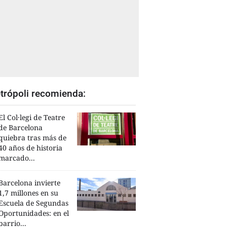
trópoli recomienda:
El Col·legi de Teatre
de Barcelona
quiebra tras más de
40 años de historia
marcado...
Barcelona invierte
1,7 millones en su
Escuela de Segundas
Oportunidades: en el
barrio...