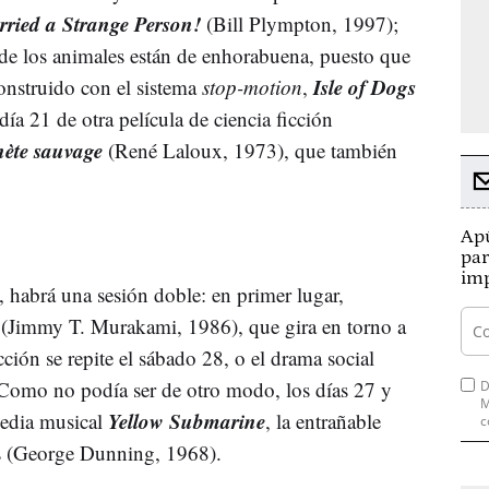
rried a Strange Person!
(Bill Plympton, 1997);
 de los animales están de enhorabuena, puesto que
Isle of Dogs
construido con el sistema
stop-motion
,
a 21 de otra película de ciencia ficción
nète sauvage
(René Laloux, 1973), que también
Apú
par
imp
, habrá una sesión doble: en primer lugar,
(Jimmy T. Murakami, 1986), que gira en torno a
ión se repite el sábado 28, o el drama social
 Como no podía ser de otro modo, los días 27 y
D
M
Yellow Submarine
media musical
, la entrañable
c
es (George Dunning, 1968).