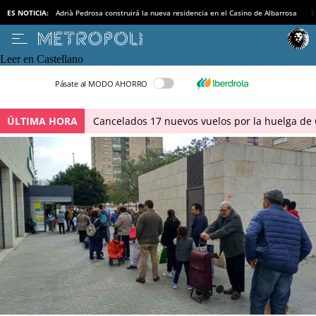
ES NOTICIA:
Adrià Pedrosa construirá la nueva residencia en el Casino de Albarrosa
B
Leer en Castellano
Pásate al MODO AHORRO
ÚLTIMA HORA
Cancelados 17 nuevos vuelos por la huelga de