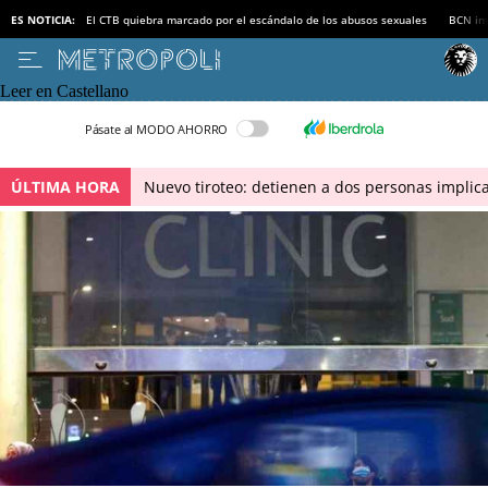
ES NOTICIA:
El CTB quiebra marcado por el escándalo de los abusos sexuales
BCN inv
Leer en Castellano
Pásate al MODO AHORRO
ÚLTIMA HORA
Nuevo tiroteo: detienen a dos personas implica