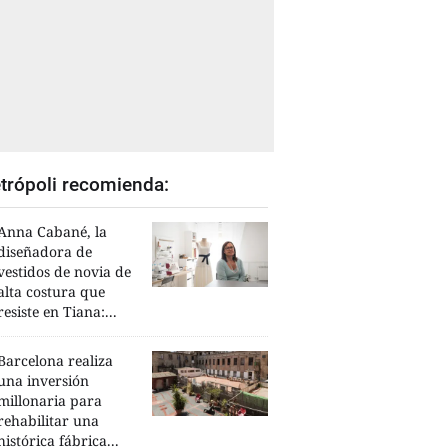
trópoli recomienda:
Anna Cabané, la
diseñadora de
vestidos de novia de
alta costura que
resiste en Tiana:...
Barcelona realiza
una inversión
millonaria para
rehabilitar una
histórica fábrica...