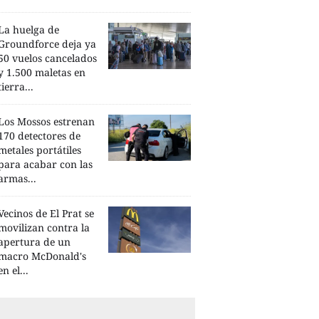
La huelga de
Groundforce deja ya
50 vuelos cancelados
y 1.500 maletas en
tierra...
Los Mossos estrenan
170 detectores de
metales portátiles
para acabar con las
armas...
Vecinos de El Prat se
movilizan contra la
apertura de un
macro McDonald's
en el...