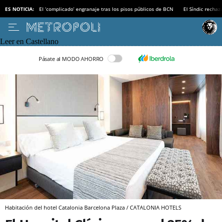
ES NOTICIA:
El ‘complicado’ engranaje tras los pisos públicos de BCN
El Síndic recha
Leer en Castellano
Pásate al MODO AHORRO
Habitación del hotel Catalonia Barcelona Plaza / CATALONIA HOTELS