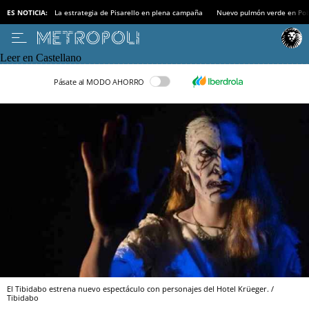
ES NOTICIA:
La estrategia de Pisarello en plena campaña
Nuevo pulmón verde en Po
Leer en Castellano
Pásate al MODO AHORRO
El Tibidabo estrena nuevo espectáculo con personajes del Hotel Krüeger. /
Tibidabo