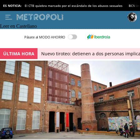
ES NOTICIA:
El CTB quiebra marcado por el escándalo de los abusos sexuales
BCN inv
Leer en Castellano
Pásate al MODO AHORRO
ÚLTIMA HORA
Nuevo tiroteo: detienen a dos personas implica