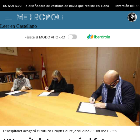
ES NOTICIA:
la diseñadora de vestidos de novia que resiste en Tiana
Inversión millon
Leer en Castellano
Pásate al MODO AHORRO
L'Hospitalet acogerá el futuro Cruyff Court Jordi Alba / EUROPA PRESS