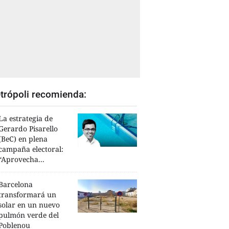
trópoli recomienda:
La estrategia de
Gerardo Pisarello
(BeC) en plena
campaña electoral:
“Aprovecha...
Barcelona
transformará un
solar en un nuevo
pulmón verde del
Poblenou