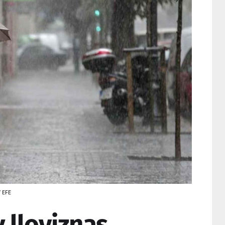
/ EFE
y lloviznas