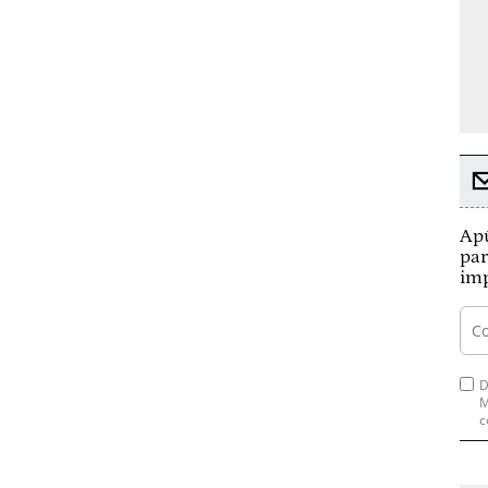
Apú
par
imp
D
M
c