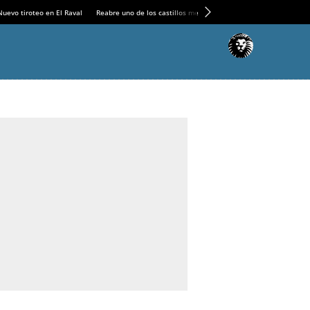
Nuevo tiroteo en El Raval
Reabre uno de los castillos medievales más espectaculares