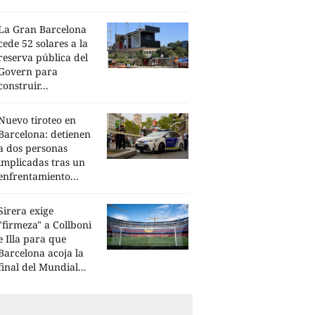
La Gran Barcelona
cede 52 solares a la
reserva pública del
Govern para
construir...
Nuevo tiroteo en
Barcelona: detienen
a dos personas
implicadas tras un
enfrentamiento...
Sirera exige
"firmeza" a Collboni
e Illa para que
Barcelona acoja la
final del Mundial...