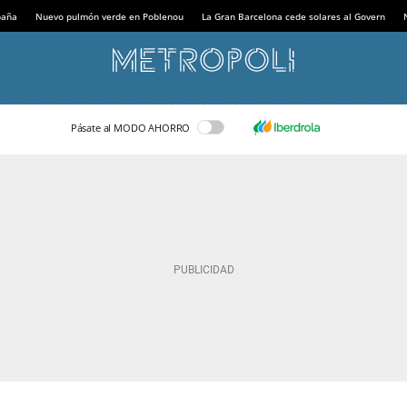
paña
Nuevo pulmón verde en Poblenou
La Gran Barcelona cede solares al Govern
Pásate al MODO AHORRO