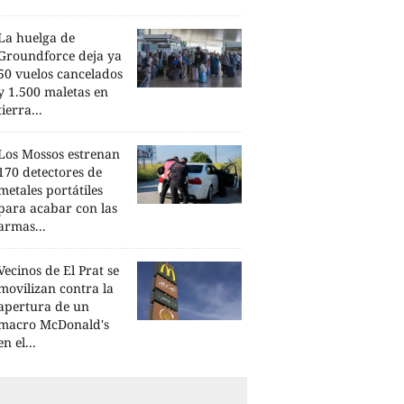
La huelga de
Groundforce deja ya
50 vuelos cancelados
y 1.500 maletas en
tierra...
Los Mossos estrenan
170 detectores de
metales portátiles
para acabar con las
armas...
Vecinos de El Prat se
movilizan contra la
apertura de un
macro McDonald's
en el...