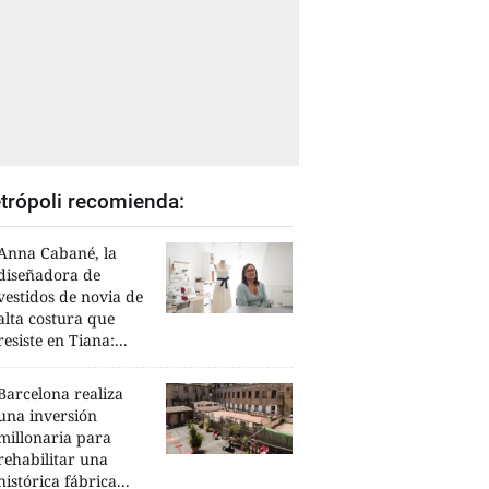
trópoli recomienda:
Anna Cabané, la
diseñadora de
vestidos de novia de
alta costura que
resiste en Tiana:...
Barcelona realiza
una inversión
millonaria para
rehabilitar una
histórica fábrica...