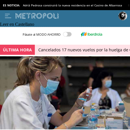
ES NOTICIA:
Adrià Pedrosa construirá la nueva residencia en el Casino de Albarrosa
B
Leer en Castellano
Pásate al MODO AHORRO
ÚLTIMA HORA
Cancelados 17 nuevos vuelos por la huelga de