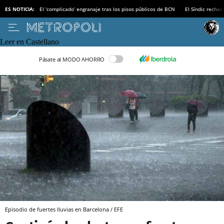
ES NOTICIA:
El ‘complicado’ engranaje tras los pisos públicos de BCN
El Síndic recha
Leer en Castellano
Pásate al MODO AHORRO
Episodio de fuertes lluvias en Barcelona / EFE