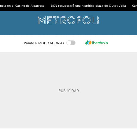
ncia en el Casino de Albarrosa
BCN recuperará una histórica plaza de Ciutat Vella
Can
Pásate al MODO AHORRO