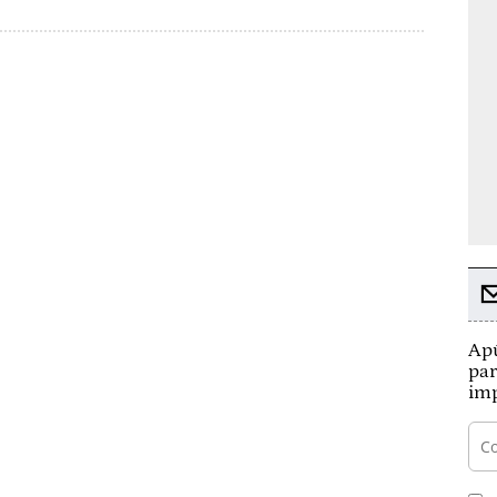
Apú
par
imp