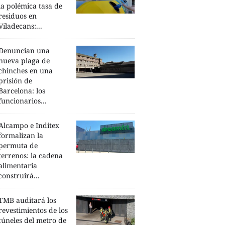
la polémica tasa de
residuos en
Viladecans:...
Denuncian una
nueva plaga de
chinches en una
prisión de
Barcelona: los
funcionarios...
Alcampo e Inditex
formalizan la
permuta de
terrenos: la cadena
alimentaria
construirá...
TMB auditará los
revestimientos de los
túneles del metro de