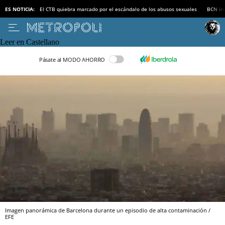
ES NOTICIA:
El CTB quiebra marcado por el escándalo de los abusos sexuales
BCN inv
Leer en Castellano
Pásate al MODO AHORRO
Imagen panorámica de Barcelona durante un episodio de alta contaminación /
EFE