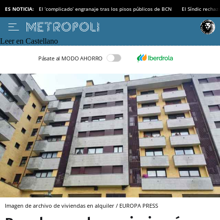
ES NOTICIA:
El ‘complicado’ engranaje tras los pisos públicos de BCN
El Síndic recha
Leer en Castellano
Pásate al MODO AHORRO
Imagen de archivo de viviendas en alquiler / EUROPA PRESS