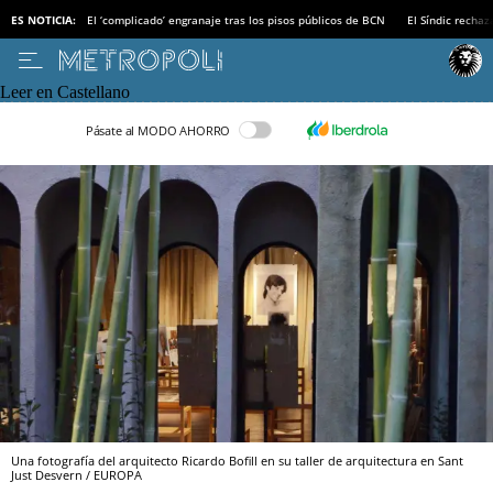
ES NOTICIA:
El ‘complicado’ engranaje tras los pisos públicos de BCN
El Síndic recha
Leer en Castellano
Pásate al MODO AHORRO
Una fotografía del arquitecto Ricardo Bofill en su taller de arquitectura en Sant
Just Desvern / EUROPA