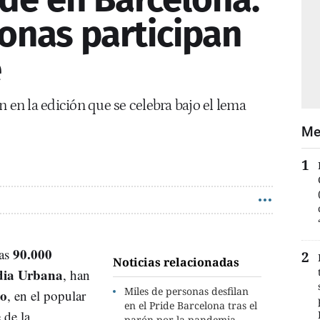
onas participan
e
n en la edición que se celebra bajo el lema
Me
90.000
nas
Noticias relacionadas
ia Urbana
, han
Miles de personas desfilan
io
, en el popular
en el Pride Barcelona tras el
 de la
parón por la pandemia