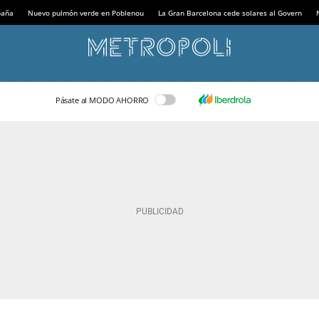
paña
Nuevo pulmón verde en Poblenou
La Gran Barcelona cede solares al Govern
Pásate al MODO AHORRO