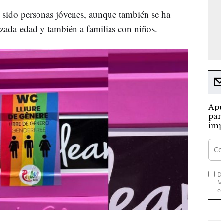
n sido personas jóvenes, aunque también se ha
nzada edad y también a familias con niños.
Apú
par
imp
D
M
c