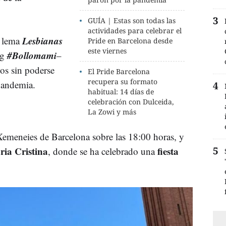
GUÍA | Estas son todas las
actividades para celebrar el
Lesbianas
l lema
Pride en Barcelona desde
este viernes
#Bollomami
ag
–
ños sin poderse
El Pride Barcelona
recupera su formato
a pandemia.
habitual: 14 días de
celebración con Dulceida,
La Zowi y más
 Xemeneies de Barcelona sobre las 18:00 horas, y
ia Cristina
fiesta
, donde se ha celebrado una