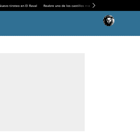
Nuevo tiroteo en El Raval
Reabre uno de los castillos medievales más espectaculares