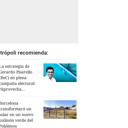
trópoli recomienda:
La estrategia de
Gerardo Pisarello
(BeC) en plena
campaña electoral:
“Aprovecha...
Barcelona
transformará un
solar en un nuevo
pulmón verde del
Poblenou