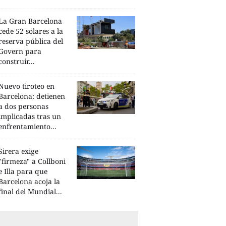
La Gran Barcelona
cede 52 solares a la
reserva pública del
Govern para
construir...
Nuevo tiroteo en
Barcelona: detienen
a dos personas
implicadas tras un
enfrentamiento...
Sirera exige
"firmeza" a Collboni
e Illa para que
Barcelona acoja la
final del Mundial...