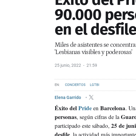
90.000 pers
en el desfil
Miles de asistentes se concentra
'Lesbianas visibles y poderosas'
25 junio, 2022
21:59
CONCIERTOS
LGTBI
Elena Garrido
Éxito del
Pride
Barcelona
en
. U
personas
Guard
, según cifras de la
25 de jun
participado este sábado,
desfile
, la actividad más importante