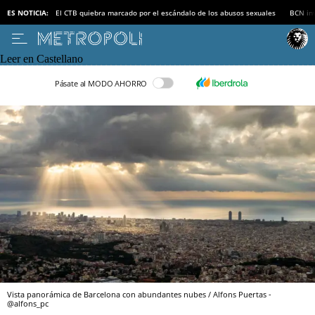
ES NOTICIA:
El CTB quiebra marcado por el escándalo de los abusos sexuales
BCN inv
Leer en Castellano
Pásate al MODO AHORRO
Vista panorámica de Barcelona con abundantes nubes / Alfons Puertas -
@alfons_pc