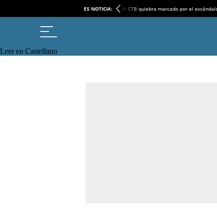
ES NOTICIA:
El CTB quiebra marcado por el escándal
Leer en Castellano