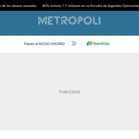
o de los abusos sexuales
BCN invierte 1,7 millones en su Escuela de Segundas Oportunid
Pásate al MODO AHORRO