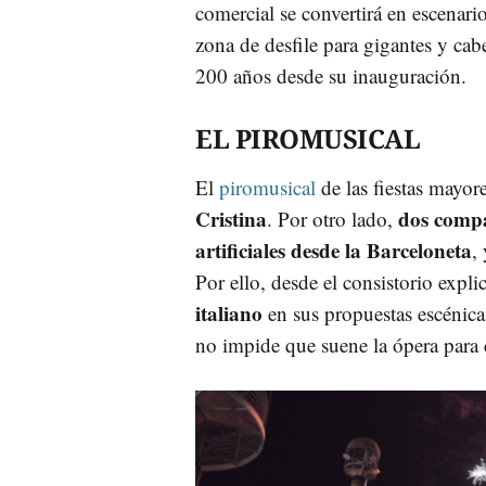
comercial se convertirá en escenari
zona de desfile para gigantes y ca
200 años desde su inauguración.
EL PIROMUSICAL
El
piromusical
de las fiestas mayore
Cristina
dos compa
. Por otro lado,
artificiales desde la Barceloneta
,
Por ello, desde el consistorio expl
italiano
en sus propuestas escénica
no impide que suene la ópera par