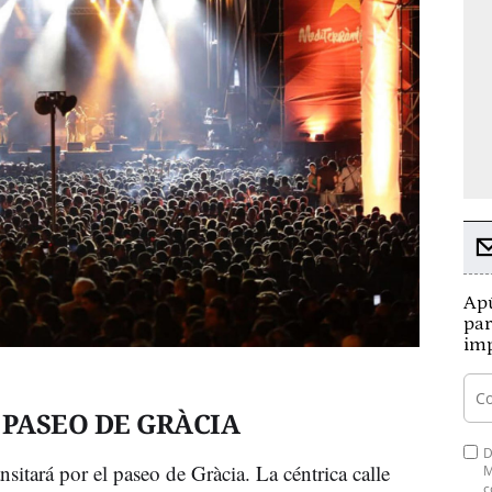
Apú
par
imp
 PASEO DE GRÀCIA
D
nsitará por el paseo de Gràcia. La céntrica calle
M
c