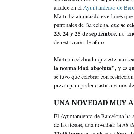
alcalde en el
Ayuntamiento de Barc
Martí, ha anunciado este lunes que l
se ce
patronales de Barcelona, que
23, 24 y 25 de septiembre
, no te
de restricción de aforo.
Martí ha celebrado que este año se
la normalidad absoluta",
y es q
se tuvo que celebrar con restriccion
previa para poder asistir a varios d
UNA NOVEDAD MUY ANT
El Ayuntamiento de Barcelona ha ap
de las fiestas, una novedad: la
nit d
22:45 horas
Sant 
en la plaza de