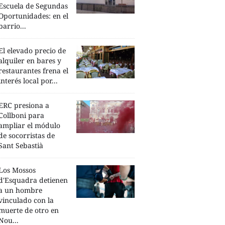
Escuela de Segundas
Oportunidades: en el
barrio...
El elevado precio de
alquiler en bares y
restaurantes frena el
interés local por...
ERC presiona a
Collboni para
ampliar el módulo
de socorristas de
Sant Sebastià
Los Mossos
d'Esquadra detienen
a un hombre
vinculado con la
muerte de otro en
Nou...