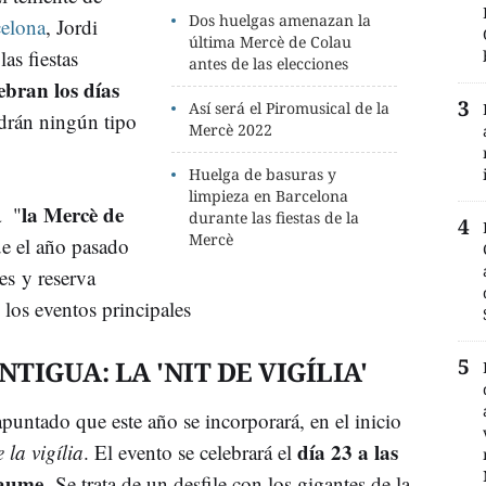
Dos huelgas amenazan la
elona
, Jordi
última Mercè de Colau
as fiestas
antes de las elecciones
lebran los días
Así será el Piromusical de la
ndrán ningún tipo
Mercè 2022
Huelga de basuras y
limpieza en Barcelona
la Mercè de
a "
durante las fiestas de la
Mercè
ue el año pasado
es y reserva
e los eventos principales
IGUA: LA 'NIT DE VIGÍLIA'
untado que este año se incorporará, en el inicio
día 23 a las
e la vigília
. El evento se celebrará el
Jaume
. Se trata de un desfile con los gigantes de la