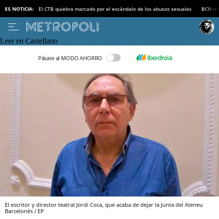
ES NOTICIA:
El CTB quiebra marcado por el escándalo de los abusos sexuales
BCN inv
Leer en Castellano
Pásate al MODO AHORRO
El escritor y director teatral Jordi Coca, que acaba de dejar la Junta del Ateneu
Barcelonès / EP