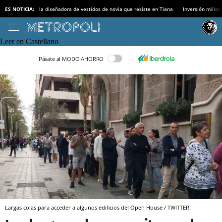
ES NOTICIA:
la diseñadora de vestidos de novia que resiste en Tiana
Inversión millon
Leer en Castellano
Pásate al MODO AHORRO
Largas colas para acceder a algunos edificios del Open House / TWITTER