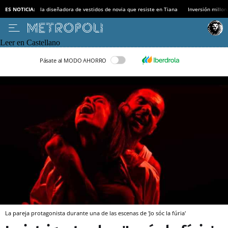
ES NOTICIA:
la diseñadora de vestidos de novia que resiste en Tiana
Inversión millon
Leer en Castellano
Pásate al MODO AHORRO
La pareja protagonista durante una de las escenas de 'Jo sóc la fúria'