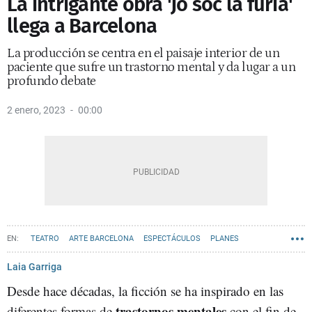
La intrigante obra 'Jo sóc la fúria'
llega a Barcelona
La producción se centra en el paisaje interior de un
paciente que sufre un trastorno mental y da lugar a un
profundo debate
2 enero, 2023
00:00
TEATRO
ARTE BARCELONA
ESPECTÁCULOS
PLANES
RECOMENDACIONES
Laia Garriga
Desde hace décadas, la ficción se ha inspirado en las
trastornos mentales
diferentes formas de
con el fin de