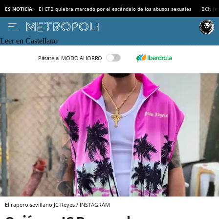
ES NOTICIA:
El CTB quiebra marcado por el escándalo de los abusos sexuales
BCN inv
Leer en Castellano
Pásate al MODO AHORRO
El rapero sevillano JC Reyes / INSTAGRAM