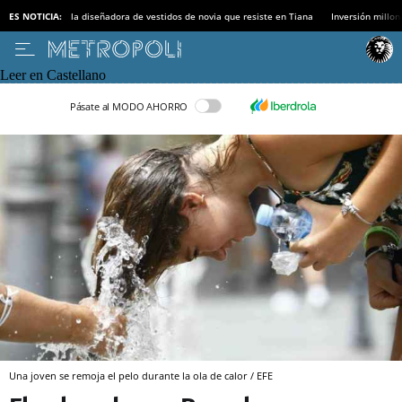
ES NOTICIA:
la diseñadora de vestidos de novia que resiste en Tiana
Inversión millon
Leer en Castellano
Pásate al MODO AHORRO
Una joven se remoja el pelo durante la ola de calor / EFE