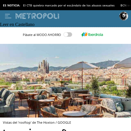
ES NOTICIA:
El CTB quiebra marcado por el escándalo de los abusos sexuales
BCN inv
Leer en Castellano
Pásate al MODO AHORRO
Vistas del 'rooftop' de The Hoxton / GOOGLE