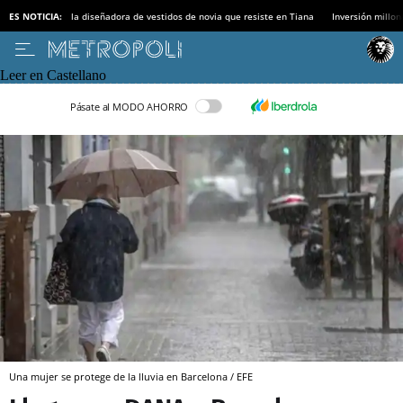
ES NOTICIA:
la diseñadora de vestidos de novia que resiste en Tiana
Inversión millon
Leer en Castellano
Pásate al MODO AHORRO
Una mujer se protege de la lluvia en Barcelona / EFE