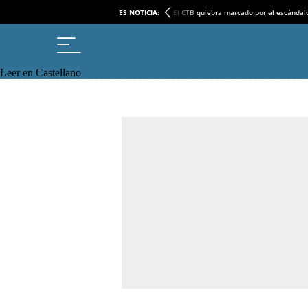
ES NOTICIA:
El CTB quiebra marcado por el escándal
Leer en Castellano