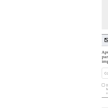
Apú
par
imp
D
M
c