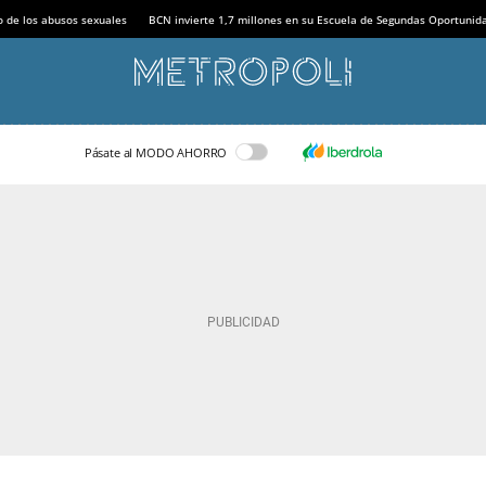
o de los abusos sexuales
BCN invierte 1,7 millones en su Escuela de Segundas Oportunid
Pásate al MODO AHORRO