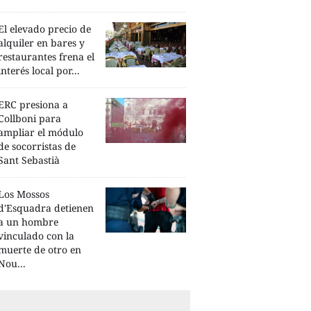
El elevado precio de
alquiler en bares y
restaurantes frena el
interés local por...
ERC presiona a
Collboni para
ampliar el módulo
de socorristas de
Sant Sebastià
Los Mossos
d'Esquadra detienen
a un hombre
vinculado con la
muerte de otro en
Nou...