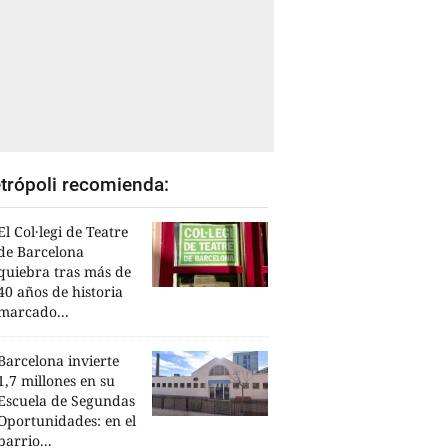
trópoli recomienda:
El Col·legi de Teatre
de Barcelona
quiebra tras más de
40 años de historia
marcado...
Barcelona invierte
1,7 millones en su
Escuela de Segundas
Oportunidades: en el
barrio...