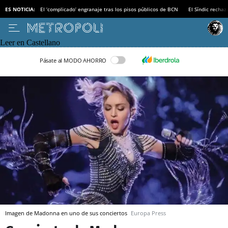
ES NOTICIA:
El ‘complicado’ engranaje tras los pisos públicos de BCN
El Síndic recha
Leer en Castellano
Pásate al MODO AHORRO
Imagen de Madonna en uno de sus conciertos
Europa Press