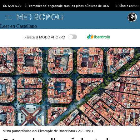
ES NOTICIA:
El ‘complicado’ engranaje tras los pisos públicos de BCN
El Síndic recha
Leer en Castellano
Pásate al MODO AHORRO
Vista panorámica del Eixample de Barcelona / ARCHIVO