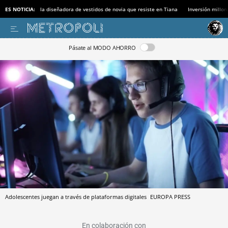
ES NOTICIA:
la diseñadora de vestidos de novia que resiste en Tiana
Inversión millon
Pásate al MODO AHORRO
Adolescentes juegan a través de plataformas digitales
EUROPA PRESS
En colaboración con