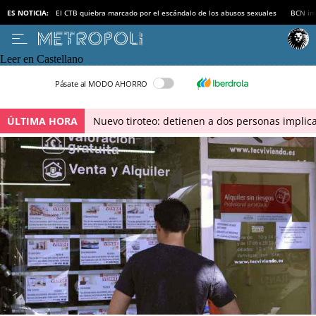
ES NOTICIA:
El CTB quiebra marcado por el escándalo de los abusos sexuales
BCN inv
Leer en Castellano
Pásate al MODO AHORRO
ÚLTIMA HORA
Nuevo tiroteo: detienen a dos personas implica