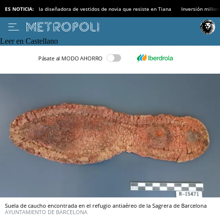
ES NOTICIA:
la diseñadora de vestidos de novia que resiste en Tiana
Inversión millon
Leer en Castellano
Pásate al MODO AHORRO
Suela de caucho encontrada en el refugio antiaéreo de la Sagrera de Barcelona
AYUNTAMIENTO DE BARCELONA