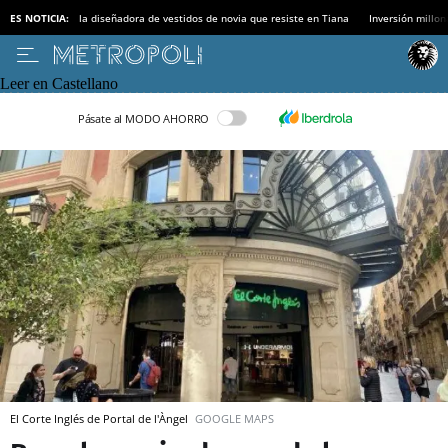
ES NOTICIA:
la diseñadora de vestidos de novia que resiste en Tiana
Inversión millon
Leer en Castellano
Pásate al MODO AHORRO
El Corte Inglés de Portal de l'Àngel
GOOGLE MAPS