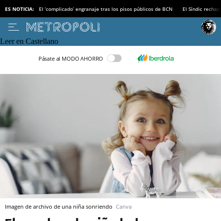
ES NOTICIA:
El ‘complicado’ engranaje tras los pisos públicos de BCN
El Síndic recha
Leer en Castellano
Pásate al MODO AHORRO
Imagen de archivo de una niña sonriendo
Canva