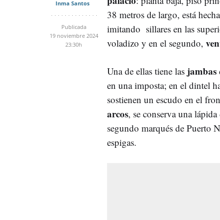
palacio
: planta baja, piso pri
Inma Santos
38 metros de largo, está hech
imitando sillares en las super
Publicada
19 noviembre 2024
ven
voladizo y en el segundo,
23:30h
jambas
Una de ellas tiene las
en una imposta; en el dintel 
sostienen un escudo en el fron
arcos
, se conserva una lápida
segundo marqués de Puerto Nue
espigas.