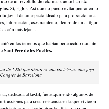
uto de un revoltillo de reformas que se han ido
iglos
. Sí, siglos. Así que no puedo evitar pensar en lo
íritu jovial de un espacio ideado para proporcionar a
les, información, asesoramiento, dentro de un antiguo
íces aún más lejanas.
vantó en los terrenos que habían pertenecido durante
Sant Pere de les Puel·les.
de
rial de 1920 que ahora es una coctelería: una joya
l Congrès de Barcelona
textil
Amat, dedicada al
, fue adquiriendo algunos de
onstrucciones para crear residencia en la que vivieron
austriacistas y las borbónicas la utilizaron como