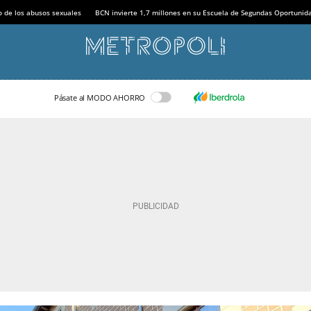
o de los abusos sexuales
BCN invierte 1,7 millones en su Escuela de Segundas Oportunid
Pásate al MODO AHORRO