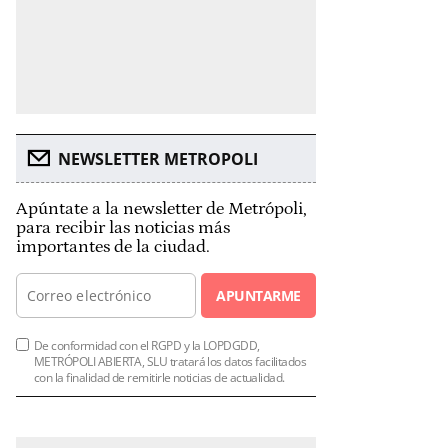
NEWSLETTER METROPOLI
Apúntate a la newsletter de Metrópoli,
para recibir las noticias más
importantes de la ciudad.
APUNTARME
De conformidad con el RGPD y la LOPDGDD,
METRÓPOLI ABIERTA, SLU tratará los datos facilitados
con la finalidad de remitirle noticias de actualidad.