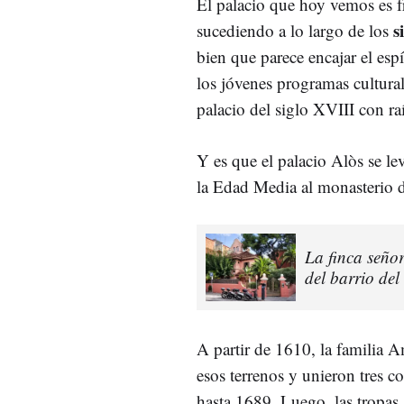
El palacio que hoy vemos es fr
s
sucediendo a lo largo de los
bien que parece encajar el esp
los jóvenes programas cultura
palacio del siglo XVIII con ra
Y es que el palacio Alòs se le
la Edad Media al monasterio 
La finca seño
del barrio de
A partir de 1610, la familia 
esos terrenos y unieron tres c
hasta 1689. Luego, las tropas 