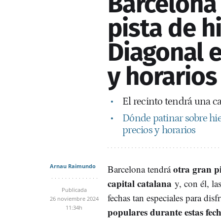
Barcelona
pista de h
Diagonal e
y horarios
El recinto tendrá una c
Dónde patinar sobre hie
precios y horarios
Arnau Raimundo
otra gran pi
Barcelona tendrá
capital catalana
y, con él, l
Publicada
fechas tan especiales para disfr
26 noviembre 2024
11:34h
populares durante estas fecha