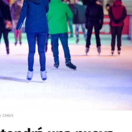
o
CANVA