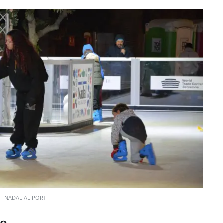
o
NADAL AL PORT
io