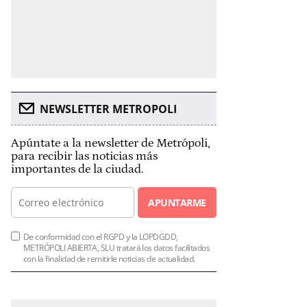
NEWSLETTER METROPOLI
Apúntate a la newsletter de Metrópoli,
para recibir las noticias más
importantes de la ciudad.
APUNTARME
De conformidad con el RGPD y la LOPDGDD,
METRÓPOLI ABIERTA, SLU tratará los datos facilitados
con la finalidad de remitirle noticias de actualidad.