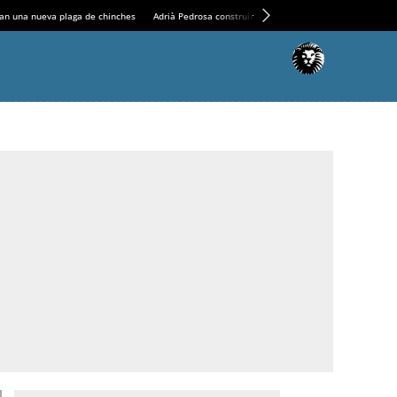
an una nueva plaga de chinches
Adrià Pedrosa construirá la nueva residencia en el Casin