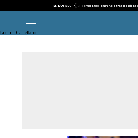
ES NOTICIA:
El ‘complicado’ engranaje tras los pisos
Leer en Castellano