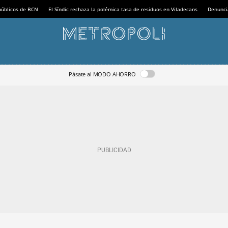
 públicos de BCN
El Síndic rechaza la polémica tasa de residuos en Viladecans
Denunci
Pásate al MODO AHORRO