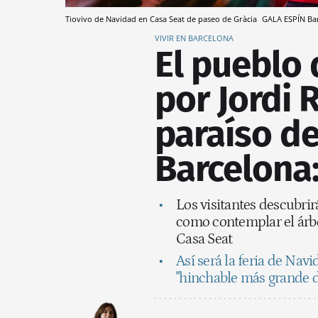
Tiovivo de Navidad en Casa Seat de paseo de Gràcia
GALA ESPÍN
Ba
VIVIR EN BARCELONA
El pueblo
por Jordi 
paraíso de
Barcelona:
Los visitantes descubrirá
como contemplar el árbo
Casa Seat
Así será la feria de Navi
"hinchable más grande 