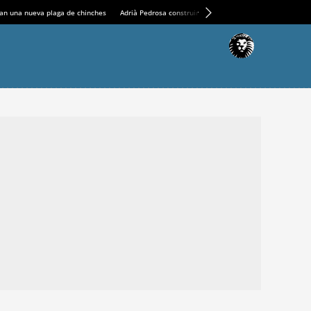
an una nueva plaga de chinches
Adrià Pedrosa construirá la nueva residencia en el Casin