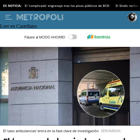
ES NOTICIA:
El ‘complicado’ engranaje tras los pisos públicos de BCN
El Síndic recha
Leer en Castellano
Pásate al MODO AHORRO
El ‘caso ambulancias’ entra en la fase clave de investigación
SERVIMEDIA